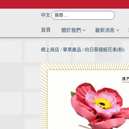
Skip
to
搜
中文
content
尋：
首頁
關於我們
最新消息
網上商店
/
畢業產品
/
向日葵摺紙花束(粉)