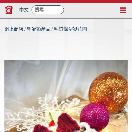
Skip
搜
to
中文
尋：
content
網上商店
/
聖誕節產品
/
毛絨條聖誕花圈