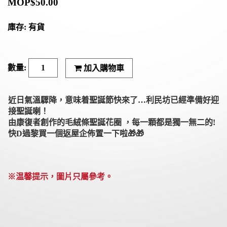
MOP$
50.00
庫存: 有貨
加入購物車
近日氣溫驟降，意味着聖誕節快來了…利民坊已經準備好迎
接聖誕喇！
由康復者創作的毛絨條聖誕花圈 ，每一顆都是獨一無二的!
快D過黎買一個返屋企佈置一下啦
🎁
🎁
※温馨提示，圖片只屬參考。