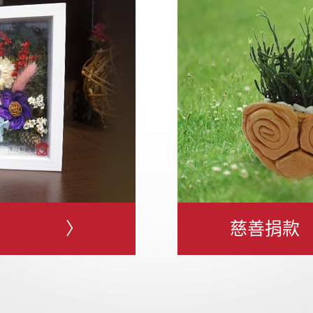
〉
慈善捐款