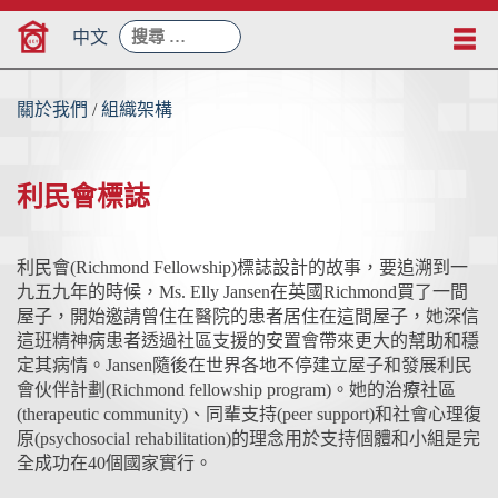
Skip
搜
to
中文
尋：
content
關於我們
/
組織架構
利民會標誌
利民會(Richmond Fellowship)標誌設計的故事，要追溯到一
九五九年的時候，Ms. Elly Jansen在英國Richmond買了一間
屋子，開始邀請曾住在醫院的患者居住在這間屋子，她深信
這班精神病患者透過社區支援的安置會帶來更大的幫助和穩
定其病情。Jansen隨後在世界各地不停建立屋子和發展利民
會伙伴計劃(Richmond fellowship program)。她的治療社區
(therapeutic community)、同輩支持(peer support)和社會心理復
原(psychosocial rehabilitation)的理念用於支持個體和小組是完
全成功在40個國家實行。