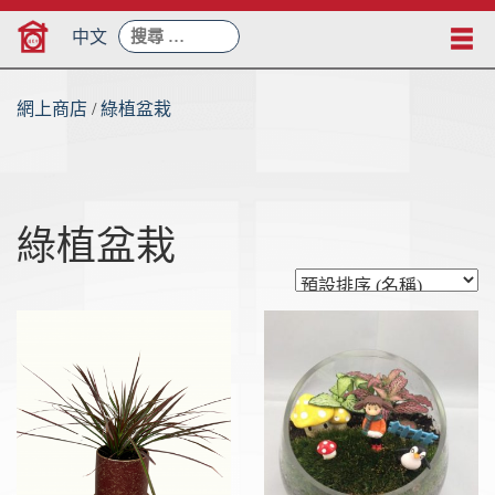
Skip
搜
to
中文
尋：
content
網上商店
/
綠植盆栽
綠植盆栽