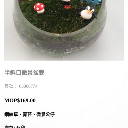
半斜口微景盆栽
貨號：
08000774
MOP$
169.00
網紋草、青苔、微景公仔
庫存: 有貨