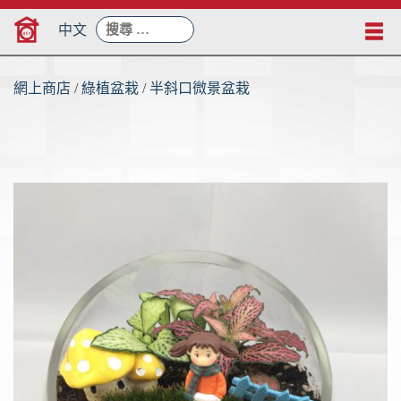
Skip
搜
to
中文
尋：
content
網上商店
/
綠植盆栽
/
半斜口微景盆栽